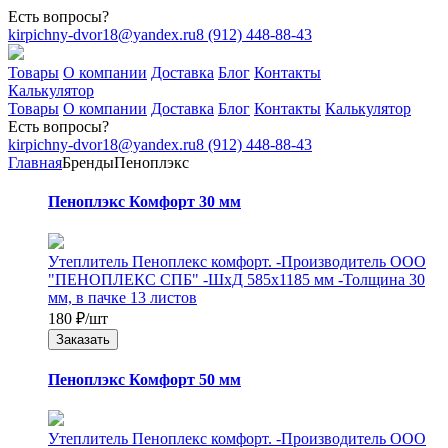
Есть вопросы?
kirpichny-dvor18@yandex.ru
8 (912) 448-88-43
Товары
О компании
Доставка
Блог
Контакты
Калькулятор
Товары
О компании
Доставка
Блог
Контакты
Калькулятор
Есть вопросы?
kirpichny-dvor18@yandex.ru
8 (912) 448-88-43
Главная
Бренды
Пеноплэкс
Пеноплэкс Комфорт 30 мм
Утеплитель Пеноплекс комфорт. -Производитель ООО
"ПЕНОПЛЕКС СПБ" -ШхД 585х1185 мм -Толщина 30
мм, в пачке 13 листов
180
₽
/шт
Заказать
Пеноплэкс Комфорт 50 мм
Утеплитель Пеноплекс комфорт. -Производитель ООО