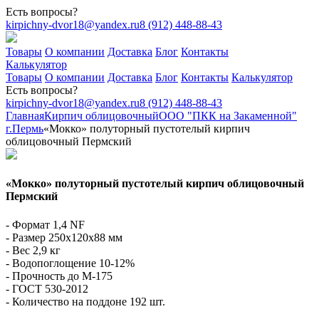
Есть вопросы?
kirpichny-dvor18@yandex.ru
8 (912) 448-88-43
Товары
О компании
Доставка
Блог
Контакты
Калькулятор
Товары
О компании
Доставка
Блог
Контакты
Калькулятор
Есть вопросы?
kirpichny-dvor18@yandex.ru
8 (912) 448-88-43
Главная
Кирпич облицовочный
ООО "ПКК на Закаменной"
г.Пермь
«Мокко» полуторный пустотелый кирпич
облицовочный Пермский
«Мокко» полуторный пустотелый кирпич облицовочный
Пермский
- Формат 1,4 NF
- Размер 250х120х88 мм
- Вес 2,9 кг
- Водопоглощение 10-12%
- Прочность до М-175
- ГОСТ 530-2012
- Количество на поддоне 192 шт.