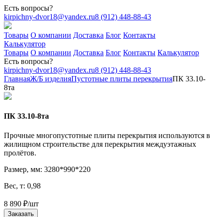
Есть вопросы?
kirpichny-dvor18@yandex.ru
8 (912) 448-88-43
Товары
О компании
Доставка
Блог
Контакты
Калькулятор
Товары
О компании
Доставка
Блог
Контакты
Калькулятор
Есть вопросы?
kirpichny-dvor18@yandex.ru
8 (912) 448-88-43
Главная
Ж/Б изделия
Пустотные плиты перекрытия
ПК 33.10-
8тa
ПК 33.10-8тa
Прочные многопустотные плиты перекрытия используются в
жилищном строительстве для перекрытия междуэтажных
пролётов.
Размер, мм: 3280*990*220
Вес, т: 0,98
8 890
₽
/шт
Заказать