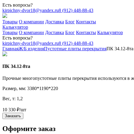
Есть вопросы?
kirpichny-dvor18@yandex.ru
8 (912) 448-88-43
Товары
О компании
Доставка
Блог
Контакты
Калькулятор
Товары
О компании
Доставка
Блог
Контакты
Калькулятор
Есть вопросы?
kirpichny-dvor18@yandex.ru
8 (912) 448-88-43
Главная
Ж/Б изделия
Пустотные плиты перекрытия
ПК 34.12-8тa
ПК 34.12-8тa
Прочные многопустотные плиты перекрытия используются в ж
Размер, мм: 3380*1190*220
Вес, т: 1,2
10 330
₽
/шт
Заказать
Оформите заказ