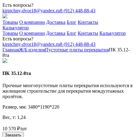
Есть вопросы?
kirpichny-dvor18@yandex.ru
8 (912) 448-88-43
Товары
О компании
Доставка
Блог
Контакты
Калькулятор
Товары
О компании
Доставка
Блог
Контакты
Калькулятор
Есть вопросы?
kirpichny-dvor18@yandex.ru
8 (912) 448-88-43
Главная
Ж/Б изделия
Пустотные плиты перекрытия
ПК 35.12-
8тa
ПК 35.12-8тa
Прочные многопустотные плиты перекрытия используются в
жилищном строительстве для перекрытия междуэтажных
пролётов.
Размер, мм: 3480*1190*220
Вес, т: 1,24
10 570
₽
/шт
Заказать