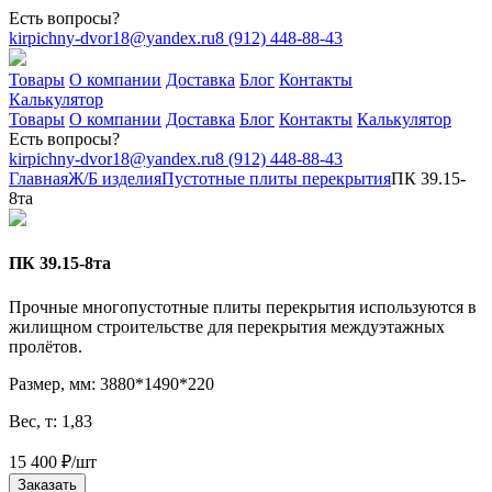
Есть вопросы?
kirpichny-dvor18@yandex.ru
8 (912) 448-88-43
Товары
О компании
Доставка
Блог
Контакты
Калькулятор
Товары
О компании
Доставка
Блог
Контакты
Калькулятор
Есть вопросы?
kirpichny-dvor18@yandex.ru
8 (912) 448-88-43
Главная
Ж/Б изделия
Пустотные плиты перекрытия
ПК 39.15-
8тa
ПК 39.15-8тa
Прочные многопустотные плиты перекрытия используются в
жилищном строительстве для перекрытия междуэтажных
пролётов.
Размер, мм: 3880*1490*220
Вес, т: 1,83
15 400
₽
/шт
Заказать