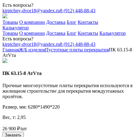
Есть вопросы?
kirpichny-dvor18@yandex.ru
8 (912) 448-88-43
Товары
О компании
Доставка
Блог
Контакты
Калькулятор
Товары
О компании
Доставка
Блог
Контакты
Калькулятор
Есть вопросы?
kirpichny-dvor18@yandex.ru
8 (912) 448-88-43
Главная
Ж/Б изделия
Пустотные плиты перекрытия
ПК 63.15-8
АтVтa
ПК 63.15-8 АтVтa
Прочные многопустотные плиты перекрытия используются в
жилищном строительстве для перекрытия междуэтажных
пролётов.
Размер, мм: 6280*1490*220
Вес, т: 2,95
26 900
₽
/шт
Заказать