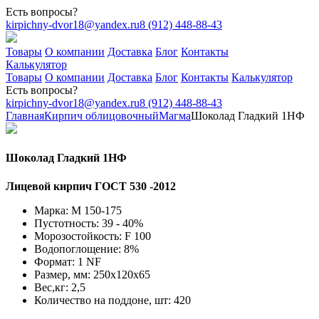
Есть вопросы?
kirpichny-dvor18@yandex.ru
8 (912) 448-88-43
Товары
О компании
Доставка
Блог
Контакты
Калькулятор
Товары
О компании
Доставка
Блог
Контакты
Калькулятор
Есть вопросы?
kirpichny-dvor18@yandex.ru
8 (912) 448-88-43
Главная
Кирпич облицовочный
Магма
Шоколад Гладкий 1НФ
Шоколад Гладкий 1НФ
Лицевой кирпич ГОСТ 530 -2012
Марка: М 150-175
Пустотность: 39 - 40%
Морозостойкость: F 100
Водопоглощение: 8%
Формат: 1 NF
Размер, мм: 250х120х65
Вес,кг: 2,5
Количество на поддоне, шт: 420