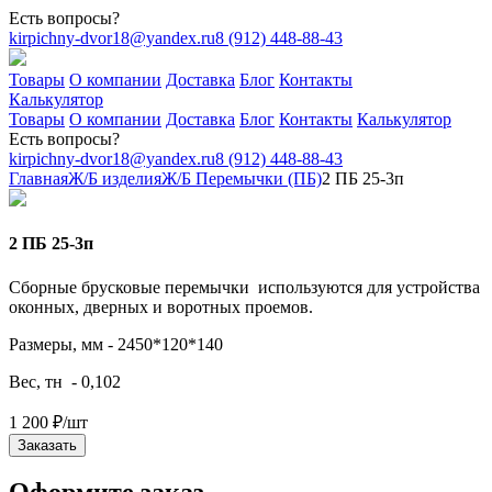
Есть вопросы?
kirpichny-dvor18@yandex.ru
8 (912) 448-88-43
Товары
О компании
Доставка
Блог
Контакты
Калькулятор
Товары
О компании
Доставка
Блог
Контакты
Калькулятор
Есть вопросы?
kirpichny-dvor18@yandex.ru
8 (912) 448-88-43
Главная
Ж/Б изделия
Ж/Б Перемычки (ПБ)
2 ПБ 25-3п
2 ПБ 25-3п
Сборные брусковые перемычки используются для устройства
оконных, дверных и воротных проемов.
Размеры, мм - 2450*120*140
Вес, тн - 0,102
1 200
₽
/шт
Заказать