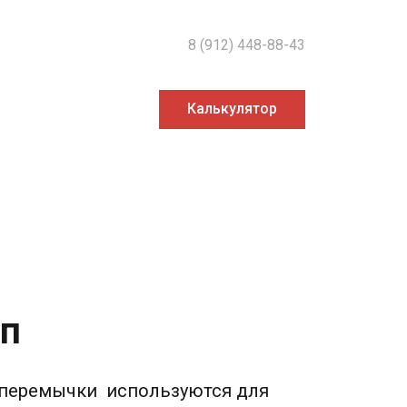
8 (912) 448-88-43
Калькулятор
7п
 перемычки используются для