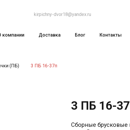
kirpichny-dvor18@yandex.ru
О компании
Доставка
Блог
Контакты
чки (ПБ)
3 ПБ 16-37п
3 ПБ 16-3
Сборные брусковые