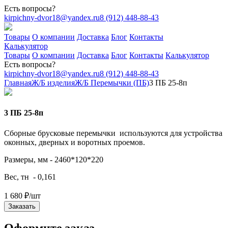
Есть вопросы?
kirpichny-dvor18@yandex.ru
8 (912) 448-88-43
Товары
О компании
Доставка
Блог
Контакты
Калькулятор
Товары
О компании
Доставка
Блог
Контакты
Калькулятор
Есть вопросы?
kirpichny-dvor18@yandex.ru
8 (912) 448-88-43
Главная
Ж/Б изделия
Ж/Б Перемычки (ПБ)
3 ПБ 25-8п
3 ПБ 25-8п
Сборные брусковые перемычки используются для устройства
оконных, дверных и воротных проемов.
Размеры, мм - 2460*120*220
Вес, тн - 0,161
1 680
₽
/шт
Заказать